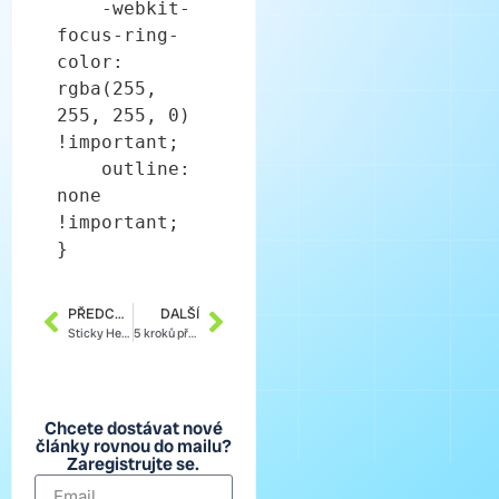
    -webkit-
focus-ring-
color: 
rgba(255, 
255, 255, 0) 
!important; 

    outline: 
none 
!important;

} 
PŘEDCHOZÍ
DALŠÍ
Sticky Header v Elementoru
5 kroků při přechodu z Miowebu na Elementor Pro
Chcete dostávat nové
články rovnou do mailu?
Zaregistrujte se.