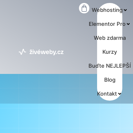
Webhosting
Elementor Pro
Web zdarma
živéweby.cz
Kurzy
Buďte NEJLEPŠÍ
Blog
Kontakt