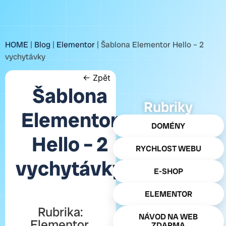
HOME
|
Blog
|
Elementor
|
Šablona Elementor Hello – 2
vychytávky
← Zpět
Šablona
Rubriky
Elementor
DOMÉNY
Hello – 2
RYCHLOST WEBU
vychytávky
E-SHOP
ELEMENTOR
Rubrika:
NÁVOD NA WEB
Elementor
,
ZDARMA