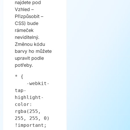
najdete pod
Vzhled –
Přizpůsobit –
CSS) bude
rámeček
neviditelný.
Změnou kódu
barvy ho můžete
upravit podle
potřeby.
* {

    -webkit-
tap-
highlight-
color: 
rgba(255, 
255, 255, 0) 
!important; 
