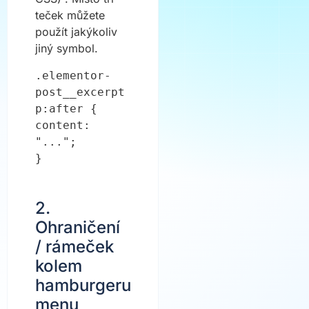
teček můžete
použít jakýkoliv
jiný symbol.
.elementor-
post__excerpt 
p:after {

content: 
"...";

}
2.
Ohraničení
/ rámeček
kolem
hamburgeru
menu