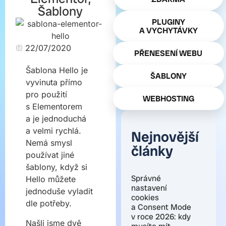
Šablony
PLUGINY
A VYCHYTÁVKY
22/07/2020
PŘENESENÍ WEBU
Šablona Hello je
ŠABLONY
vyvinuta přímo
pro použití
WEBHOSTING
s Elementorem
a je jednoduchá
a velmi rychlá.
Nejnovější
Nemá smysl
články
používat jiné
šablony, když si
Správné
Hello můžete
nastavení
jednoduše vyladit
cookies
dle potřeby.
a Consent Mode
v roce 2026: kdy
Našli jsme dvě