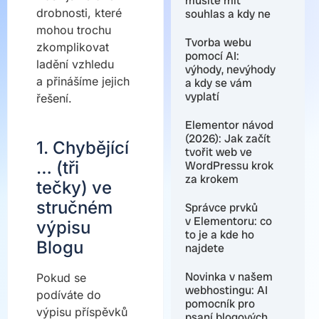
musíte mít
drobnosti, které
souhlas a kdy ne
mohou trochu
Tvorba webu
zkomplikovat
pomocí AI:
ladění vzhledu
výhody, nevýhody
a přinášíme jejich
a kdy se vám
vyplatí
řešení.
Elementor návod
(2026): Jak začít
1. Chybějící
tvořit web ve
… (tři
WordPressu krok
za krokem
tečky) ve
stručném
Správce prvků
v Elementoru: co
výpisu
to je a kde ho
Blogu
najdete
Novinka v našem
Pokud se
webhostingu: AI
podíváte do
pomocník pro
výpisu příspěvků
psaní blogových