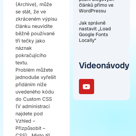
(Archive), může
článků přímo ve
WordPressu
se stát, že ve
zkráceném výpisu
Jak správně
článku neuvidíte
nastavit „Load
běžně používané
Google Fonts
Locally“
tři tečky jako
náznak
pokračujícího
textu.
Videonávody
Problém můžete
jednoduše vyřešit
přidáním níže
uvedeného kódu
do Custom CSS
(V administraci
najdete pod
Vzhled –
Přizpůsobit –
CSS) . Místo tří