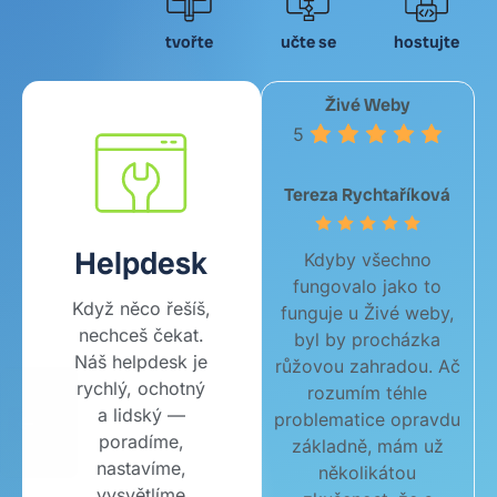
tvořte
učte se
hostujte
Živé Weby
5
Tereza Rychtaříková
Helpdesk
Kdyby všechno
fungovalo jako to
Když něco řešíš,
funguje u Živé weby,
nechceš čekat.
byl by procházka
Náš helpdesk je
růžovou zahradou. Ač
rychlý, ochotný
rozumím téhle
a lidský —
problematice opravdu
poradíme,
základně, mám už
nastavíme,
několikátou
vysvětlíme