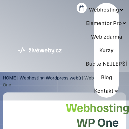
Webhosting
Elementor Pro
Web zdarma
živéweby.cz
Kurzy
Buďte NEJLEPŠÍ
Blog
HOME
|
Webhosting Wordpress webů
|
Webhosting WP
One
Kontakt
Webhostin
WP One