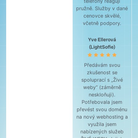
telefony reagují
pružně. Služby v dané
cenovce skvělé,
včetně podpory.
Yve Ellerová
(LightSofie)
Předávám svou
zkušenost se
spoluprací s „Živé
weby“ (záměrně
neskloňuji).
Potřebovala jsem
převést svou doménu
na nový webhosting a
využila jsem
nabízených služeb