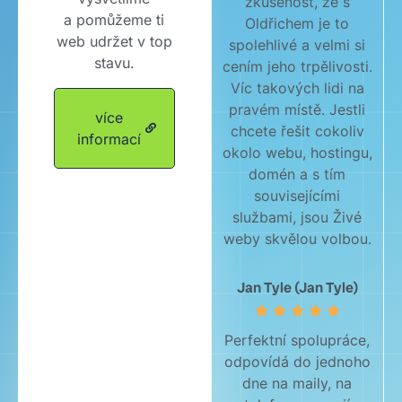
zkušenost, že s
a pomůžeme ti
Oldřichem je to
web udržet v top
spolehlivé a velmi si
stavu.
cením jeho trpělivosti.
Víc takových lidi na
pravém místě. Jestli
více
chcete řešit cokoliv
informací
okolo webu, hostingu,
domén a s tím
souvisejícími
službami, jsou Živé
weby skvělou volbou.
Jan Tyle (Jan Tyle)
Perfektní spolupráce,
odpovídá do jednoho
dne na maily, na