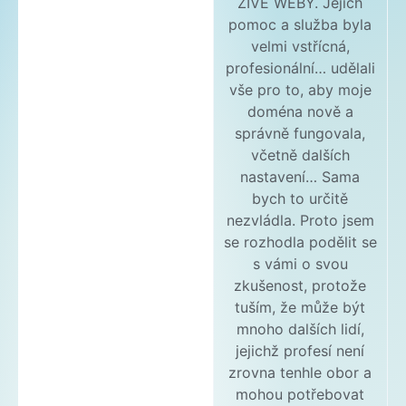
ŽIVÉ WEBY. Jejich
pomoc a služba byla
velmi vstřícná,
profesionální… udělali
vše pro to, aby moje
doména nově a
správně fungovala,
včetně dalších
nastavení… Sama
bych to určitě
nezvládla. Proto jsem
se rozhodla podělit se
s vámi o svou
zkušenost, protože
tuším, že může být
mnoho dalších lidí,
jejichž profesí není
zrovna tenhle obor a
mohou potřebovat