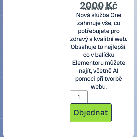
2000
Kč
ročně vč. DPH
Nová služba One
zahrnuje vše, co
potřebujete pro
zdravý a kvalitní web.
Obsahuje to nejlepší,
co v balíčku
Elementoru můžete
najít, včetně AI
pomoci při tvorbě
webu.
Objednat