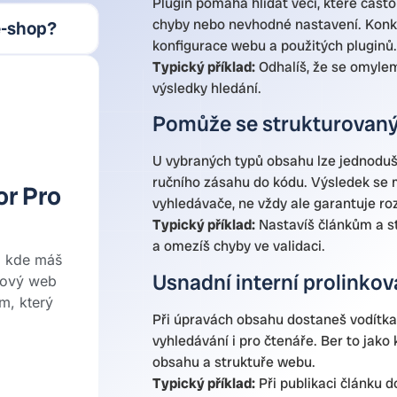
Plugin pomáhá hlídat věci, které často
chyby nebo nevhodné nastavení. Konkr
e-shop?
konfigurace webu a použitých pluginů.
Typický příklad:
Odhalíš, že se omylem 
výsledky hledání.
Pomůže se strukturovaným
U vybraných typů obsahu lze jednoduš
ručního zásahu do kódu. Výsledek se mů
r Pro
vyhledávače, ne vždy ale garantuje ro
Typický příklad:
Nastavíš článkům a s
a omezíš chyby ve validaci.
, kde máš
Usnadní interní prolinkov
nový web
em, který
Při úpravách obsahu dostaneš vodítka, 
vyhledávání i pro čtenáře. Ber to jako 
obsahu a struktuře webu.
Typický příklad:
Při publikaci článku d