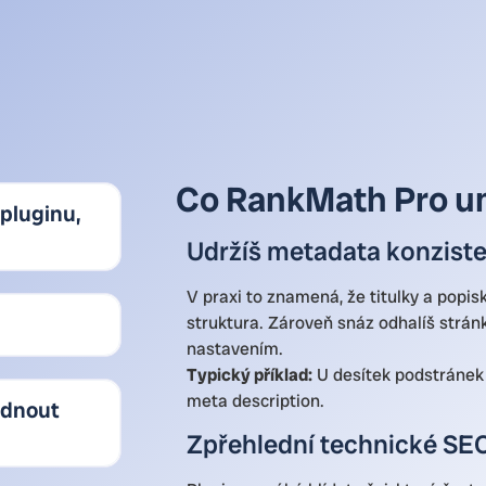
Co RankMath Pro u
pluginu,
Udržíš metadata konzist
V praxi to znamená, že titulky a popis
struktura. Zároveň snáz odhalíš strá
nastavením.
Typický příklad:
U desítek podstránek s
meta description.
ednout
Zpřehlední technické SEO