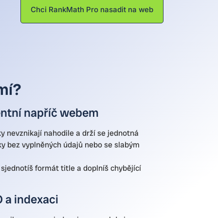
Chci RankMath Pro nasadit na web
mí?
entní napříč webem
ky nevznikají nahodile a drží se jednotná
nky bez vyplněných údajů nebo se slabým
jednotíš formát title a doplníš chybějící
 a indexaci