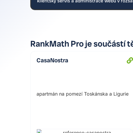
klientský servis a administrace webu v rozsa
RankMath Pro je součástí t
CasaNostra
apartmán na pomezí Toskánska a Ligurie