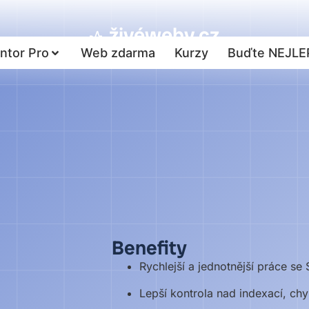
živéweby.cz
ntor Pro
Web zdarma
Kurzy
Buďte NEJLE
Benefity
Rychlejší a jednotnější práce s
Lepší kontrola nad indexací, c