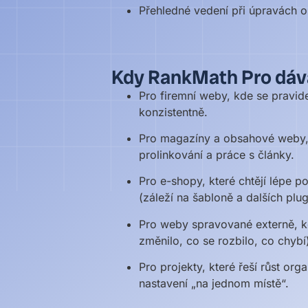
Přehledné vedení při úpravách o
Kdy RankMath Pro dává
Pro firemní weby, kde se pravide
konzistentně.
Pro magazíny a obsahové weby, kd
prolinkování a práce s články.
Pro e-shopy, které chtějí lépe 
(záleží na šabloně a dalších plug
Pro weby spravované externě, kd
změnilo, co se rozbilo, co chybí
Pro projekty, které řeší růst org
nastavení „na jednom místě“.