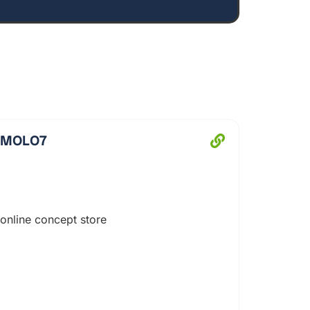
hle najdeš slabá místa v metadatech
 sjednocení „značek“ pro vyhledávače
h URL
– aby změny struktury webu
u
– podpora lepšího prolinkování a práce
MOLO7
h stránek
– odhalení 404 a dalších typických
ší práce s kategoriemi a produkty (dle
online concept store