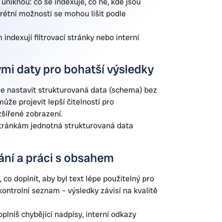
 uniknou: co se indexuje, co ne, kde jsou
étní možnosti se mohou lišit podle
indexují filtrovací stránky nebo interní
i daty pro bohatší výsledky
e nastavit strukturovaná data (schema) bez
že projevit lepší čitelností pro
zšířené zobrazení.
tránkám jednotná strukturovaná data
ání a práci s obsahem
co doplnit, aby byl text lépe použitelný pro
kontrolní seznam – výsledky závisí na kvalitě
oplníš chybějící nadpisy, interní odkazy