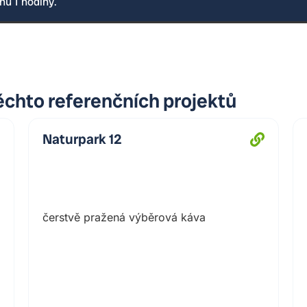
hu 1 hodiny.
Revize SEO napříč webem
– ryc
a v nastavení indexace.
Nastavení strukturovaných dat
–
u stránek a článků.
Řízení přesměrování po úpravác
nepoškodily návštěvnost.
ěchto referenčních projektů
Zlepšení interní struktury obsah
s tématy.
Naturpark 12
Kontrola chyb a problematickýc
potíží (záleží na nastavení).
SEO pro e-shopové stránky
– lep
použitého řešení e-shopu).
čerstvě pražená výběrová káva