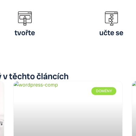
tvořte
učte se
v těchto článcích
DOMÉNY