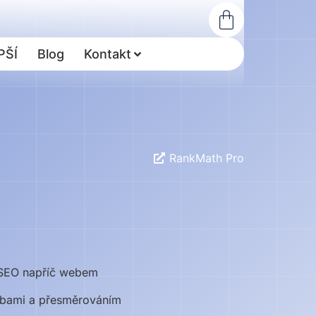
PŠÍ
Blog
Kontakt
RankMath Pro
e SEO napříč webem
hybami a přesměrováním