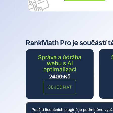
RankMath Pro je součástí t
Správa a údržba
webu s AI
optimalizací
2400
Kč
měsíčně
OBJEDNAT
Použití licenčních pluginů je podmíněno využ