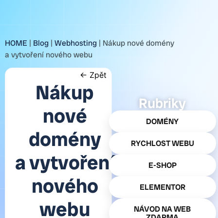
HOME
|
Blog
|
Webhosting
|
Nákup nové domény
a vytvoření nového webu
← Zpět
Nákup
Rubriky
nové
DOMÉNY
domény
RYCHLOST WEBU
a vytvoření
E-SHOP
nového
ELEMENTOR
webu
NÁVOD NA WEB
ZDARMA