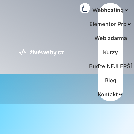
Webhosting
Elementor Pro
Web zdarma
živéweby.cz
Kurzy
Buďte NEJLEPŠÍ
Blog
Kontakt