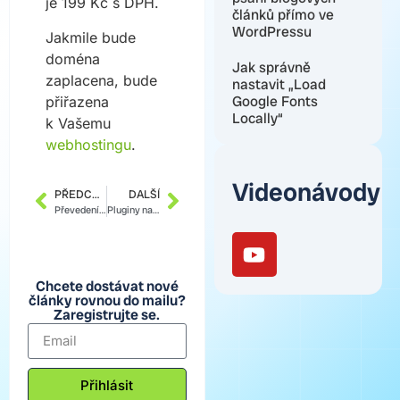
je 199 Kč s DPH.
článků přímo ve
WordPressu
Jakmile bude
doména
Jak správně
zaplacena, bude
nastavit „Load
Google Fonts
přiřazena
Locally“
k Vašemu
webhostingu
.
Videonávody
PŘEDCHOZÍ
DALŠÍ
Převedení domény a vytvoření nového webu
Pluginy na zálohování a migraci WP webu
Chcete dostávat nové
články rovnou do mailu?
Zaregistrujte se.
Přihlásit