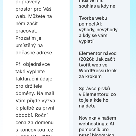
musíte mít
připravený
souhlas a kdy ne
prostor pro Váš
web. Můžete na
Tvorba webu
něm začít
pomocí AI:
výhody, nevýhody
pracovat.
a kdy se vám
Prozatím je
vyplatí
umístěný na
dočasné adrese.
Elementor návod
(2026): Jak začít
Při objednávce
tvořit web ve
WordPressu krok
také vyplníte
za krokem
fakturační údaje
pro držitele
Správce prvků
domény. Na mail
v Elementoru: co
to je a kde ho
Vám přijde výzva
najdete
k platbě za první
období. Roční
Novinka v našem
cena za doménu
webhostingu: AI
pomocník pro
s koncovkou .cz
psaní blogových