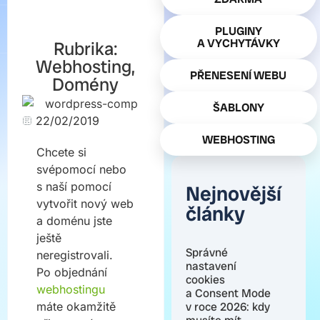
PLUGINY
A VYCHYTÁVKY
Rubrika:
Webhosting
,
PŘENESENÍ WEBU
Domény
ŠABLONY
22/02/2019
WEBHOSTING
Chcete si
svépomocí nebo
s naší pomocí
Nejnovější
vytvořit nový web
články
a doménu jste
ještě
Správné
neregistrovali.
nastavení
Po objednání
cookies
webhostingu
a Consent Mode
máte okamžitě
v roce 2026: kdy