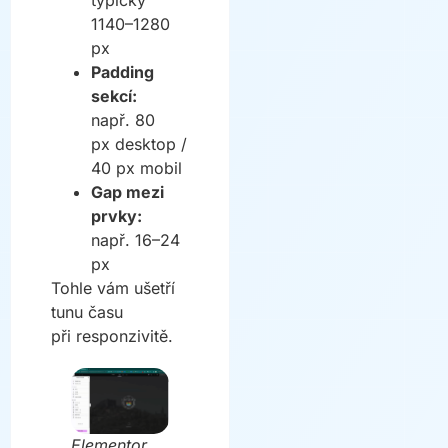
1140–1280
px
Padding
sekcí:
např. 80
px desktop /
40 px mobil
Gap mezi
prvky:
např. 16–24
px
Tohle vám ušetří
tunu času
při responzivitě.
Elementor