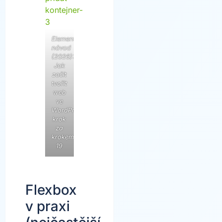
Elementor
návod
(2026):
Jak
začít
tvořit
web
ve
WordPressu
krok
za
krokem
19
Flexbox
v praxi