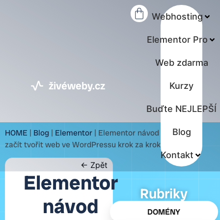
Webhosting
Elementor Pro
Web zdarma
živéweby.cz
Kurzy
Buďte NEJLEPŠÍ
Blog
HOME
|
Blog
|
Elementor
|
Elementor návod (2026): Jak
začít tvořit web ve WordPressu krok za krokem
Kontakt
← Zpět
Elementor
Rubriky
návod
DOMÉNY