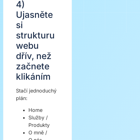
4)
Ujasněte
si
strukturu
webu
dřív, než
začnete
klikáním
Stačí jednoduchý
plán:
Home
Služby /
Produkty
O mně /