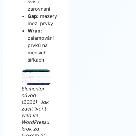
svislé
zarovnání
Gap:
mezery
mezi prvky
Wrap:
zalamování
prvků na
menších
šířkách
Elementor
návod
(2026): Jak
začít tvořit
web ve
WordPressu
krok za
krokem 20