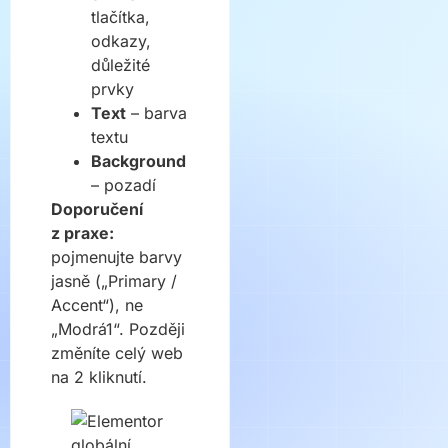
tlačítka,
odkazy,
důležité
prvky
Text
– barva
textu
Background
– pozadí
Doporučení
z praxe:
pojmenujte barvy
jasně („Primary /
Accent“), ne
„Modrá1“. Později
změníte celý web
na 2 kliknutí.