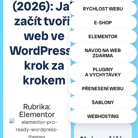
(2026): Jak
RYCHLOST WEBU
začít tvořit
E-SHOP
web ve
ELEMENTOR
WordPressu
NÁVOD NA WEB
ZDARMA
krok za
PLUGINY
A VYCHYTÁVKY
krokem
PŘENESENÍ WEBU
ŠABLONY
Rubrika:
Elementor
WEBHOSTING