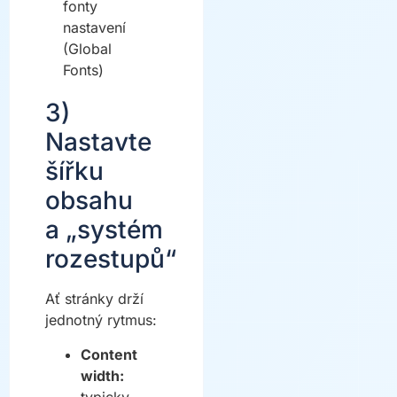
3)
Nastavte
šířku
obsahu
a „systém
rozestupů“
Ať stránky drží
jednotný rytmus:
Content
width:
typicky