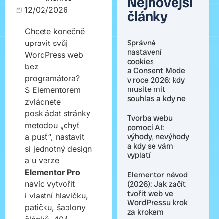
Nejnovější
12/02/2026
články
Chcete konečně
Správné
upravit svůj
nastavení
WordPress web
cookies
bez
a Consent Mode
programátora?
v roce 2026: kdy
musíte mít
S Elementorem
souhlas a kdy ne
zvládnete
poskládat stránky
Tvorba webu
metodou „chyť
pomocí AI:
výhody, nevýhody
a pusť“, nastavit
a kdy se vám
si jednotný design
vyplatí
a u verze
Elementor Pro
Elementor návod
navíc vytvořit
(2026): Jak začít
tvořit web ve
i vlastní hlavičku,
WordPressu krok
patičku, šablony
za krokem