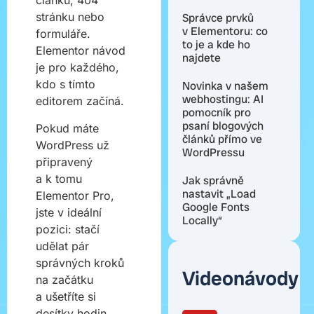
článků, 404
stránku nebo
Správce prvků
v Elementoru: co
formuláře.
to je a kde ho
Elementor návod
najdete
je pro každého,
kdo s tímto
Novinka v našem
webhostingu: AI
editorem začíná.
pomocník pro
psaní blogových
Pokud máte
článků přímo ve
WordPress už
WordPressu
připravený
a k tomu
Jak správně
nastavit „Load
Elementor Pro,
Google Fonts
jste v ideální
Locally“
pozici: stačí
udělat pár
správných kroků
Videonávody
na začátku
a ušetříte si
desítky hodin