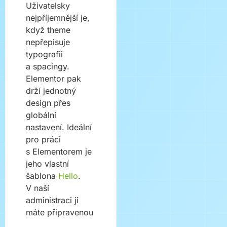
Uživatelsky
nejpříjemnější je,
když theme
nepřepisuje
typografii
a spacingy.
Elementor pak
drží jednotný
design přes
globální
nastavení. Ideální
pro práci
s Elementorem je
jeho vlastní
šablona
Hello
.
V naší
administraci ji
máte připravenou