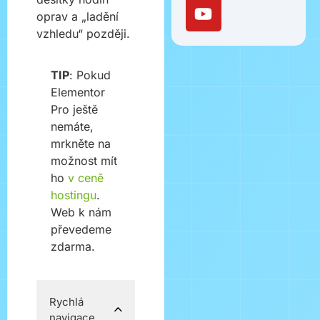
oprav a „ladění
vzhledu“ později.
TIP
: Pokud
Elementor
Pro ještě
nemáte,
mrkněte na
možnost mít
ho
v ceně
hostingu
.
Web k nám
převedeme
zdarma.
Rychlá
navigace