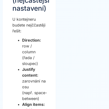
(nejčastější
nastavení)
U kontejneru
budete nejččastěji
řešit:
Direction:
row /
column
(řada /
sloupec)
Justify
content:
zarovnání na
osu
(např. space-
between)
Align items: