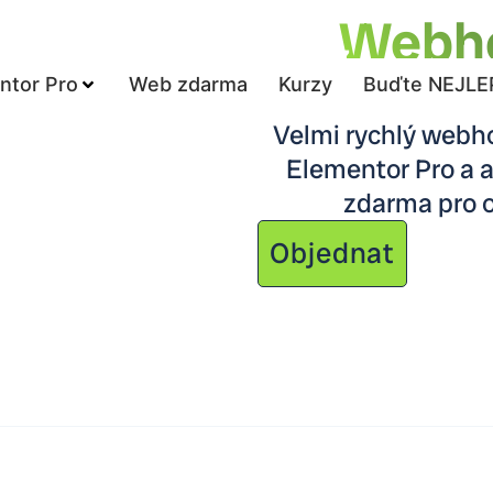
Webho
živéweby.cz
ntor Pro
Web zdarma
Kurzy
Buďte NEJLE
Velmi rychlý webh
Elementor Pro a 
zdarma pro 
Objednat