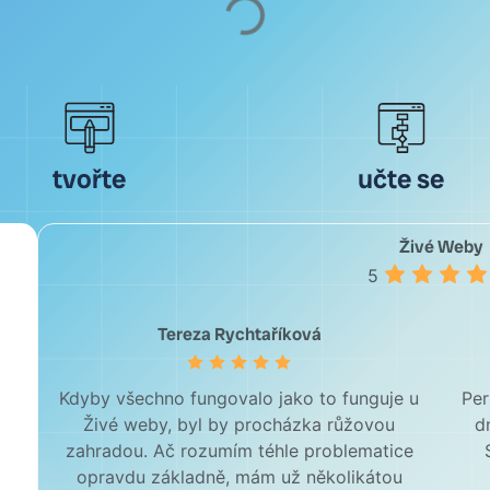
tvořte
učte se
Živé Weby
5
Tereza Rychtaříková
Kdyby všechno fungovalo jako to funguje u
Per
Živé weby, byl by procházka růžovou
d
zahradou. Ač rozumím téhle problematice
opravdu základně, mám už několikátou