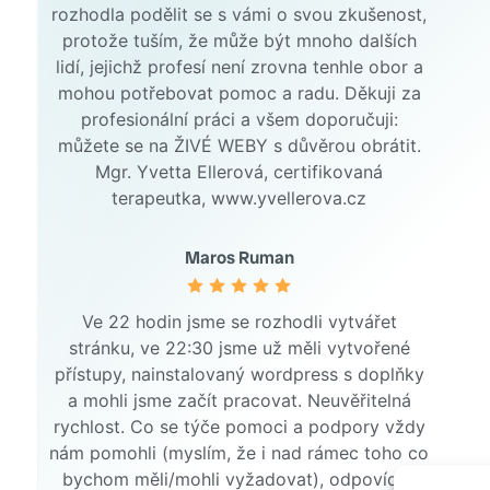
rozhodla podělit se s vámi o svou zkušenost,
protože tuším, že může být mnoho dalších
lidí, jejichž profesí není zrovna tenhle obor a
mohou potřebovat pomoc a radu. Děkuji za
profesionální práci a všem doporučuji:
můžete se na ŽIVÉ WEBY s důvěrou obrátit.
Mgr. Yvetta Ellerová, certifikovaná
terapeutka, www.yvellerova.cz
Maros Ruman
Ve 22 hodin jsme se rozhodli vytvářet
stránku, ve 22:30 jsme už měli vytvořené
přístupy, nainstalovaný wordpress s doplňky
a mohli jsme začít pracovat. Neuvěřitelná
rychlost. Co se týče pomoci a podpory vždy
nám pomohli (myslím, že i nad rámec toho co
bychom měli/mohli vyžadovat), odpovídají