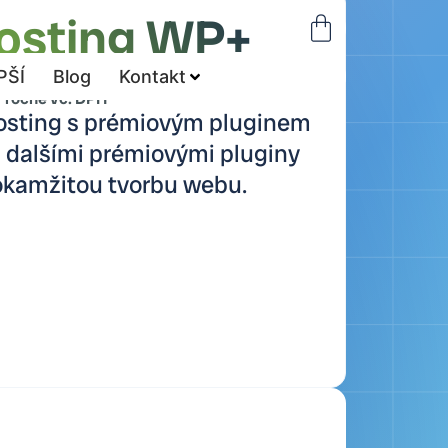
sting WP+
1800
Kč
PŠÍ
Blog
Kontakt
ročně vč. DPH
osting s prémiovým pluginem
a dalšími prémiovými pluginy
okamžitou tvorbu webu.