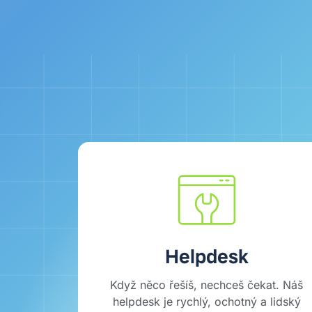
Helpdesk
Když něco řešíš, nechceš čekat. Náš
helpdesk je rychlý, ochotný a lidský