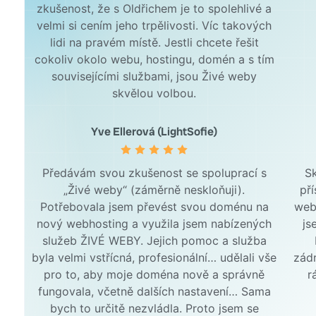
zkušenost, že s Oldřichem je to spolehlivé a
velmi si cením jeho trpělivosti. Víc takových
lidi na pravém místě. Jestli chcete řešit
cokoliv okolo webu, hostingu, domén a s tím
souvisejícími službami, jsou Živé weby
skvělou volbou.
Yve Ellerová (LightSofie)
Předávám svou zkušenost se spoluprací s
Sk
„Živé weby“ (záměrně neskloňuji).
př
Potřebovala jsem převést svou doménu na
web
nový webhosting a využila jsem nabízených
js
služeb ŽIVÉ WEBY. Jejich pomoc a služba
byla velmi vstřícná, profesionální… udělali vše
zádr
pro to, aby moje doména nově a správně
r
fungovala, včetně dalších nastavení… Sama
bych to určitě nezvládla. Proto jsem se