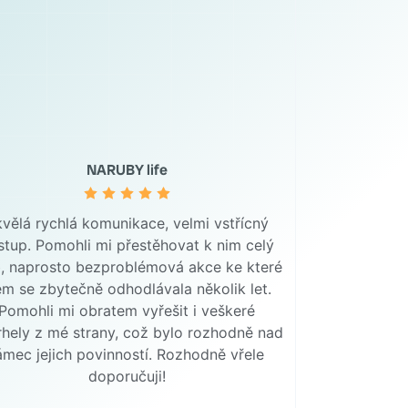
NARUBY life
vělá rychlá komunikace, velmi vstřícný
ístup. Pomohli mi přestěhovat k nim celý
, naprosto bezproblémová akce ke které
em se zbytečně odhodlávala několik let.
Pomohli mi obratem vyřešit i veškeré
hely z mé strany, což bylo rozhodně nad
ámec jejich povinností. Rozhodně vřele
doporučuji!