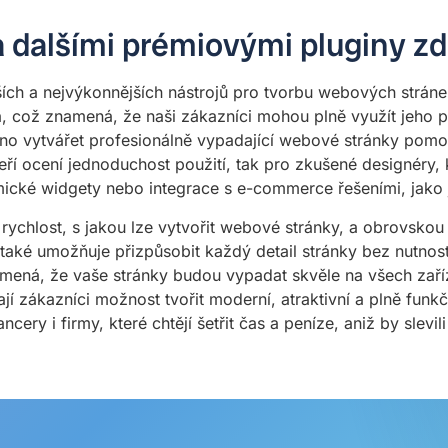
 dalšími prémiovými pluginy z
jších a nejvýkonnějších nástrojů pro tvorbu webových strá
a, což znamená, že naši zákazníci mohou plně využít jeho
o vytvářet profesionálně vypadající webové stránky pomoc
eří ocení jednoduchost použití, tak pro zkušené designéry, k
namické widgety nebo integrace s e-commerce řešeními, ja
 rychlost, s jakou lze vytvořit webové stránky, a obrovsk
n také umožňuje přizpůsobit každý detail stránky bez nutno
mená, že vaše stránky budou vypadat skvěle na všech zaříz
í zákazníci možnost tvořit moderní, atraktivní a plně fun
ncery i firmy, které chtějí šetřit čas a peníze, aniž by slevili