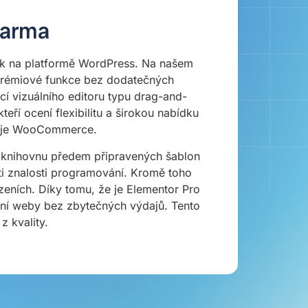
darma
nek na platformě WordPress. Na našem
 prémiové funkce bez dodatečných
í vizuálního editoru typu drag-and-
teří ocení flexibilitu a širokou nabídku
ko je WooCommerce.
ou knihovnu předem připravených šablon
sti znalosti programování. Kromě toho
eních. Díky tomu, že je Elementor Pro
kční weby bez zbytečných výdajů. Tento
 z kvality.