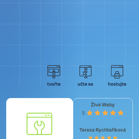
tvořte
učte se
hostujte
Živé Weby
5
Tereza Rychtaříková