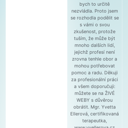
bych to určitě
nezvládla. Proto jsem
se rozhodla podělit se
s vámi o svou
zkušenost, protože
tuším, že může být
mnoho dalších lidí,
jejichž profesí není
zrovna tenhle obor a
mohou potřebovat
pomoc a radu. Děkuji
za profesionální práci
a všem doporučuji:
můžete se na ŽIVÉ
WEBY s důvěrou
obrátit. Mgr. Yvetta
Ellerová, certifikovaná
terapeutka,
www.yvellerova.cz