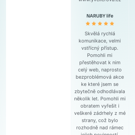
NARUBY life
Skvělá rychlá
komunikace, velmi
vstřícný přístup.
Pomohli mi
přestěhovat k nim
celý web, naprosto
bezproblémová akce
ke které jsem se
zbytečně odhodlávala
několik let. Pomohli mi
obratem vyřešit i
veškeré zádrhely z mé
strany, což bylo
rozhodně nad rámec
jejich povinností.