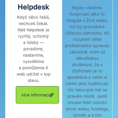
Helpdesk
Kdyby všechno
fungovalo jako to
Když něco řešíš,
funguje u Živé weby,
nechceš čekat.
byl by procházka
Náš helpdesk je
růžovou zahradou. Ač
rychlý, ochotný
rozumím téhle
a lidský —
problematice opravdu
poradíme,
základně, mám už
nastavíme,
několikátou
vysvětlíme
zkušenost, že s
a pomůžeme ti
Oldřichem je to
web udržet v top
spolehlivé a velmi si
stavu.
cením jeho trpělivosti.
Víc takových lidi na
více informací
pravém místě. Jestli
chcete řešit cokoliv
okolo webu, hostingu,
domén a s tím