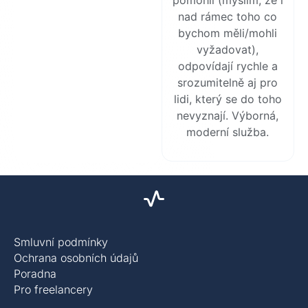
pomohli (myslím, že i
nad rámec toho co
bychom měli/mohli
vyžadovat),
odpovídají rychle a
srozumitelně aj pro
lidi, který se do toho
nevyznají. Výborná,
moderní služba.
Smluvní podmínky
Ochrana osobních údajů
Poradna
Pro freelancery