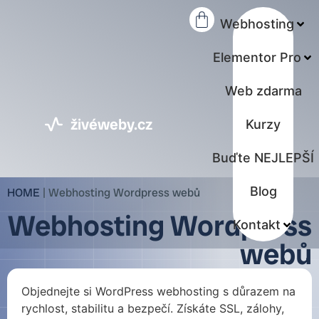
Webhosting
Elementor Pro
Web zdarma
živéweby.cz
Kurzy
Buďte NEJLEPŠÍ
Blog
HOME
|
Webhosting Wordpress webů
Webhosting Wordpress
Kontakt
webů
Objednejte si WordPress webhosting s důrazem na
rychlost, stabilitu a bezpečí. Získáte SSL, zálohy,