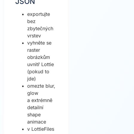
JSON
exportujte
bez
zbytečných
vrstev
vyhněte se
raster
obrázkům
uvnitř Lottie
(pokud to
jde)
omezte blur,
glow
a extrémně
detailní
shape
animace
v LottieFiles