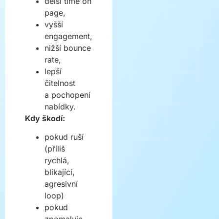
delší time on
page,
vyšší
engagement,
nižší bounce
rate,
lepší
čitelnost
a pochopení
nabídky.
Kdy škodí:
pokud ruší
(příliš
rychlá,
blikající,
agresivní
loop)
pokud