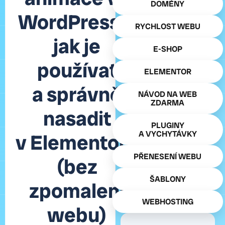
DOMÉNY
WordPressu:
RYCHLOST WEBU
jak je
E-SHOP
používat
ELEMENTOR
a správně
NÁVOD NA WEB
ZDARMA
nasadit
PLUGINY
A VYCHYTÁVKY
v Elementoru
PŘENESENÍ WEBU
(bez
ŠABLONY
zpomalení
WEBHOSTING
webu)