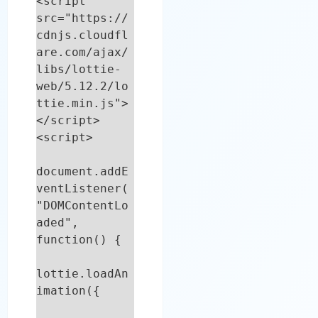
<script 
src="https://
cdnjs.cloudfl
are.com/ajax/
libs/lottie-
web/5.12.2/lo
ttie.min.js">
</script>

<script>

document.addE
ventListener(
"DOMContentLo
aded", 
function() {

lottie.loadAn
imation({
