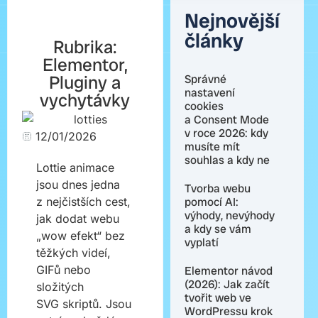
Nejnovější
články
Rubrika:
Elementor
,
Pluginy a
Správné
nastavení
vychytávky
cookies
a Consent Mode
v roce 2026: kdy
12/01/2026
musíte mít
souhlas a kdy ne
Lottie animace
jsou dnes jedna
Tvorba webu
z nejčistších cest,
pomocí AI:
výhody, nevýhody
jak dodat webu
a kdy se vám
„wow efekt“ bez
vyplatí
těžkých videí,
GIFů nebo
Elementor návod
(2026): Jak začít
složitých
tvořit web ve
SVG skriptů. Jsou
WordPressu krok