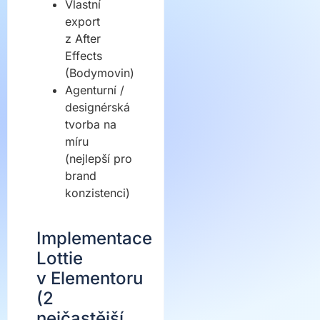
Vlastní
export
z After
Effects
(Bodymovin)
Agenturní /
designérská
tvorba na
míru
(nejlepší pro
brand
konzistenci)
Implementace
Lottie
v Elementoru
(2
nejčastější