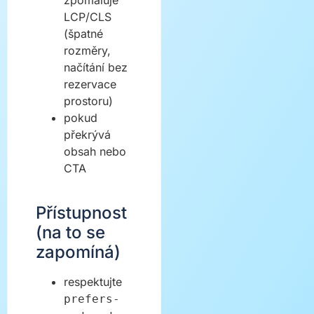
zpomaluje
LCP/CLS
(špatné
rozměry,
načítání bez
rezervace
prostoru)
pokud
překrývá
obsah nebo
CTA
Přístupnost
(na to se
zapomíná)
respektujte
prefers-