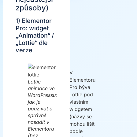
způsoby)
1) Elementor
Pro: widget
„Animation“ /
„Lottie“ dle
verze
V
Elementoru
Lottie
Pro bývá
animace ve
Lottie pod
WordPressu:
jak je
vlastním
používat a
widgetem
správně
(názvy se
nasadit v
mohou lišit
Elementoru
podle
(bez