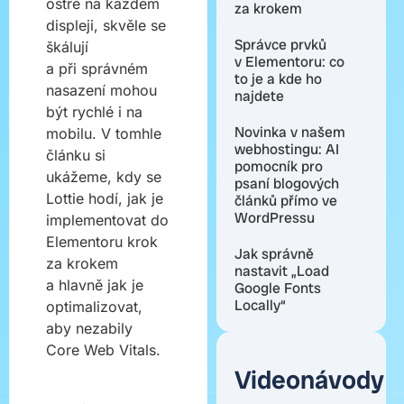
ostré na každém
za krokem
displeji, skvěle se
Správce prvků
škálují
v Elementoru: co
a při správném
to je a kde ho
nasazení mohou
najdete
být rychlé i na
Novinka v našem
mobilu. V tomhle
webhostingu: AI
článku si
pomocník pro
ukážeme, kdy se
psaní blogových
Lottie hodí, jak je
článků přímo ve
WordPressu
implementovat do
Elementoru krok
Jak správně
za krokem
nastavit „Load
a hlavně jak je
Google Fonts
Locally“
optimalizovat,
aby nezabily
Core Web Vitals.
Videonávody