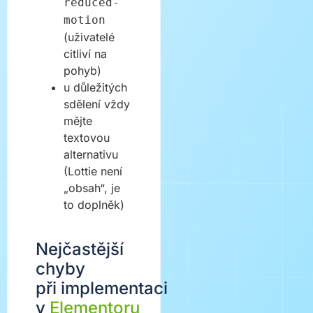
reduced-
motion
(uživatelé
citliví na
pohyb)
u důležitých
sdělení vždy
mějte
textovou
alternativu
(Lottie není
„obsah“, je
to doplněk)
Nejčastější
chyby
při implementaci
v
Elementoru