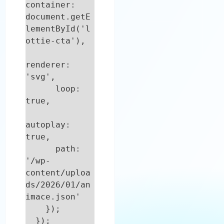
container: 
document.getE
lementById('l
ottie-cta'),

renderer: 
'svg',

      loop: 
true,

autoplay: 
true,

      path: 
'/wp-
content/uploa
ds/2026/01/an
imace.json'

    });

  });
