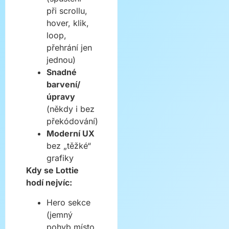
při scrollu,
hover, klik,
loop,
přehrání jen
jednou)
Snadné
barvení/
úpravy
(někdy i bez
překódování)
Moderní UX
bez „těžké“
grafiky
Kdy se Lottie
hodí nejvíc:
Hero sekce
(jemný
pohyb místo