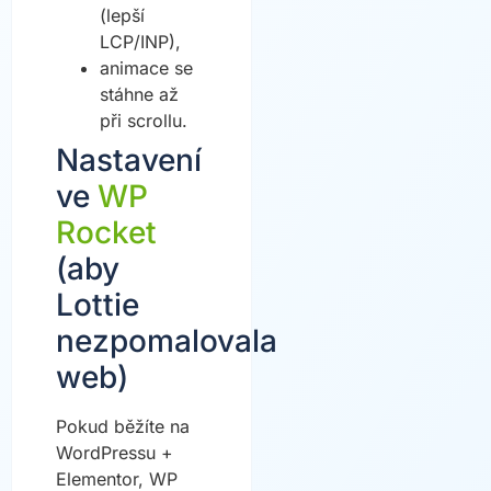
(lepší
LCP/INP),
animace se
stáhne až
při scrollu.
Nastavení
ve
WP
Rocket
(aby
Lottie
nezpomalovala
web)
Pokud běžíte na
WordPressu +
Elementor, WP