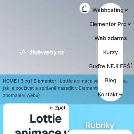
Webhosting
Elementor Pro
Web zdarma
živéweby.cz
Kurzy
Buďte NEJLEPŠÍ
Blog
HOME
|
Blog
|
Elementor
|
Lottie animace ve WordPressu:
jak je používat a správně nasadit v Elementoru (bez
Kontakt
zpomalení webu)
← Zpět
Lottie
Rubriky
animace ve