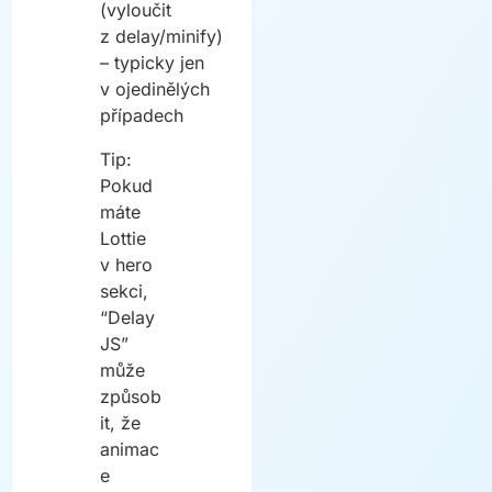
(vyloučit
z delay/minify)
– typicky jen
v ojedinělých
případech
Tip:
Pokud
máte
Lottie
v hero
sekci,
“Delay
JS”
může
způsob
it, že
animac
e