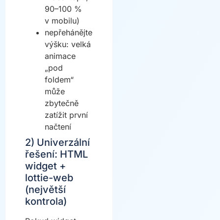
90–100 %
v mobilu)
nepřehánějte
výšku: velká
animace
„pod
foldem“
může
zbytečně
zatížit první
načtení
2) Univerzální
řešení: HTML
widget +
lottie-web
(největší
kontrola)