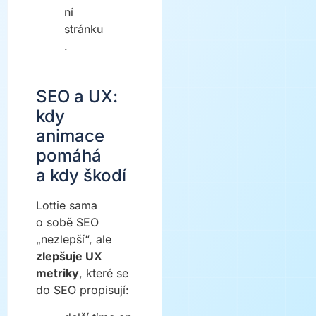
ní
stránku
.
SEO a UX:
kdy
animace
pomáhá
a kdy škodí
Lottie sama
o sobě SEO
„nezlepší“, ale
zlepšuje UX
metriky
, které se
do SEO propisují: