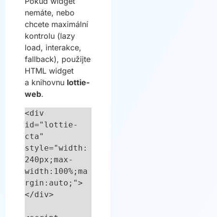
Pokud widget
nemáte, nebo
chcete maximální
kontrolu (lazy
load, interakce,
fallback), použijte
HTML widget
a knihovnu
lottie-
web
.
<div 
id="lottie-
cta" 
style="width:
240px;max-
width:100%;ma
rgin:auto;">
</div>
