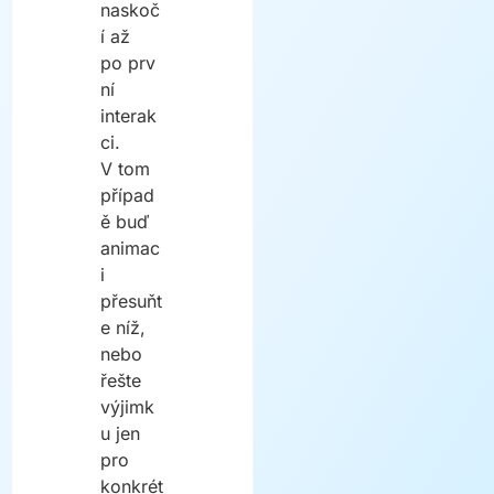
naskoč
í až
po prv
ní
interak
ci.
V tom
případ
ě buď
animac
i
přesuňt
e níž,
nebo
řešte
výjimk
u jen
pro
konkrét