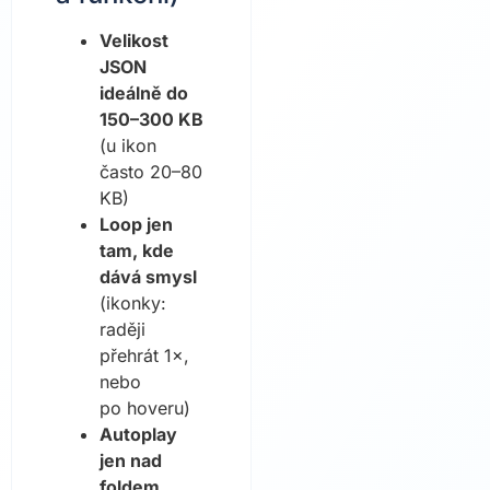
Velikost
JSON
ideálně do
150–300 KB
(u ikon
často 20–80
KB)
Loop jen
tam, kde
dává smysl
(ikonky:
raději
přehrát 1×,
nebo
po hoveru)
Autoplay
jen nad
foldem