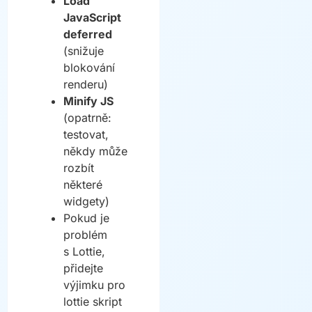
Load
JavaScript
deferred
(snižuje
blokování
renderu)
Minify JS
(opatrně:
testovat,
někdy může
rozbít
některé
widgety)
Pokud je
problém
s Lottie,
přidejte
výjimku pro
lottie skript