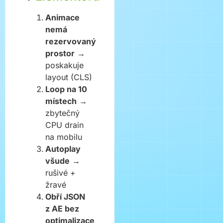
Animace
nemá
rezervovaný
prostor
→
poskakuje
layout (CLS)
Loop na 10
místech
→
zbytečný
CPU drain
na mobilu
Autoplay
všude
→
rušivé +
žravé
Obří JSON
z AE bez
optimalizace