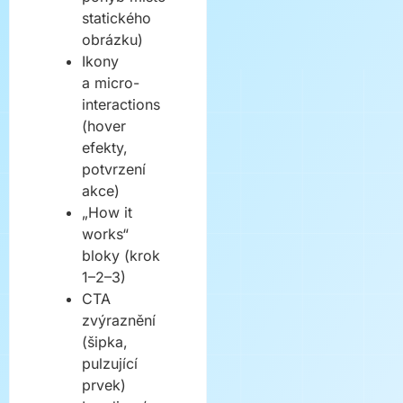
statického
obrázku)
Ikony
a micro-
interactions
(hover
efekty,
potvrzení
akce)
„How it
works“
bloky (krok
1–2–3)
CTA
zvýraznění
(šipka,
pulzující
prvek)