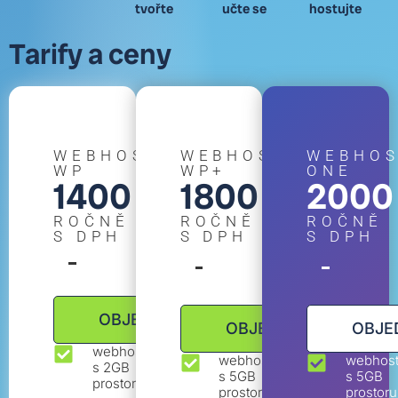
tvořte
učte se
hostujte
Tarify a ceny
WEBHOSTING
WEBHOSTING
WEBHOS
WP
WP+
ONE
1400 Kč
1800 Kč
2000
ROČNĚ
ROČNĚ
ROČNĚ
S DPH
S DPH
S DPH
OBJEDNAT
OBJEDNAT
OBJE
webhosting
webhosting
webhost
s 2GB
s 5GB
s 5GB
prostoru
prostoru
prostoru