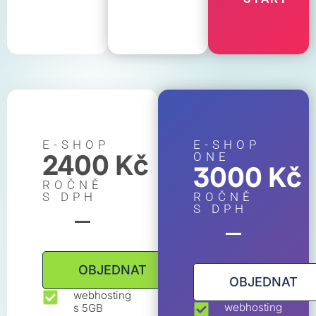
E-SHOP
E-SHOP
2400 Kč
ONE
3000 Kč
ROČNĚ
S DPH
ROČNĚ
S DPH
OBJEDNAT
OBJEDNAT
webhosting
webhosting
s 5GB