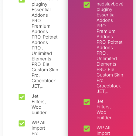
nadstavbové
pluginy
pluginy
Essential
Essential
Addons
Addons
PRO,
PRO,
Premium
Premium
Addons
Addons
PRO, Poitnet
PRO, Poitnet
Addons
Addons
PRO,,
PRO,,
Unlimited
Unlimited
Elements
Elements
PRO, Ele
PRO, Ele
Custom Skin
Custom Skin
Pro,
Pro,
Crocoblock
Crocoblock
JET,...
JET,...
Jet
Jet
Filters,
Filters,
Woo
Woo
builder
builder
WP All
WP All
Import
Import
Pro