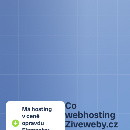
Co
Má hosting
webhosting
v ceně
Ziveweby.cz
opravdu