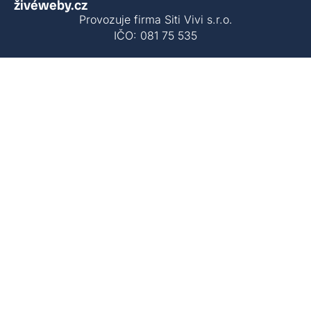
živéweby.cz
Provozuje firma Siti Vivi s.r.o.
IČO: 081 75 535