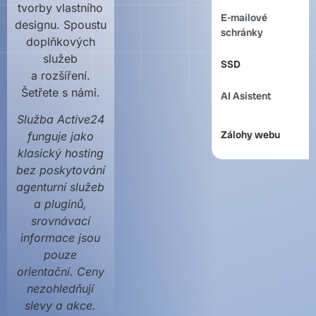
tvorby vlastního
E-mailové
n
designu. Spoustu
schránky
3
doplňkových
služeb
SSD
a
a rozšíření.
Šetřete s námi.
AI Asistent
n
Služba Active24
Zálohy webu
n
funguje jako
klasický hosting
bez poskytování
agenturní služeb
a pluginů,
srovnávací
informace jsou
pouze
orientační. Ceny
nezohledňují
slevy a akce.