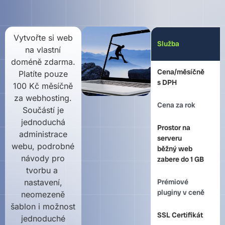
Vytvořte si web
W
Služba
na vlastní
S
doméně zdarma.
Cena/měsíčně
Platíte pouze
8
s DPH
100 Kč měsíčně
za webhosting.
Cena za rok
9
Součástí je
jednoduchá
Prostor na
administrace
serveru
2
webu, podrobné
běžný web
návody pro
zabere do 1 GB
tvorbu a
nastavení,
Prémiové
n
pluginy v ceně
neomezeně
šablon i možnost
SSL Certifikát
a
jednoduché