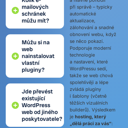
Kolik e-
a hlavně pohodlí
mailových
při správě – typicky
schránek
automatické
můžu mít?
aktualizace,
zálohování a snadné
obnovení webu, když
se něco pokazí.
Můžu si na
Podporuje moderní
web
technologie
nainstalovat
a nastavení, které
vlastní
WordPressu sedí,
pluginy?
takže se web chová
spolehlivěji a lépe
zvládá pluginy
Jde převést
i šablony (včetně
existující
těžších vizuálních
WordPress
builderů). Výsledkem
web od jiného
je
hosting, který
poskytovatele?
„dělá práci za vás“
: