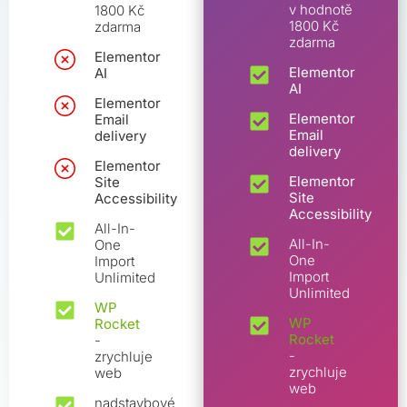
v hodnotě
1800 Kč
1800 Kč
zdarma
zdarma
Elementor
Elementor
AI
AI
Elementor
Elementor
Email
Email
delivery
delivery
Elementor
Elementor
Site
Site
Accessibility
Accessibility
All-In-
All-In-
One
One
Import
Import
Unlimited
Unlimited
WP
WP
Rocket
Rocket
-
-
zrychluje
zrychluje
web
web
nadstavbové