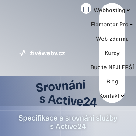
Webhosting
Elementor Pro
Web zdarma
živéweby.cz
Kurzy
Buďte NEJLEPŠÍ
Srovnání
Blog
s Active24
Kontakt
Specifikace a srovnání služby
s Active24