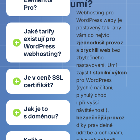
Elementor
umí?
Pro?
Webhosting pro
WordPress weby je
postavený tak, aby
Jaké tarify
vám co nejvíc
existují pro
zjednodušil provoz
WordPress
a
zrychlil web
bez
webhosting?
zbytečného
nastavování. Umí
zajistit
stabilní výkon
Je v ceně SSL
pro WordPress
certifikát?
(rychlé načítání,
plynulý chod
i při vyšší
Jak je to
návštěvnosti),
s doménou?
bezpečnější provoz
díky pravidelné
údržbě a ochranám,