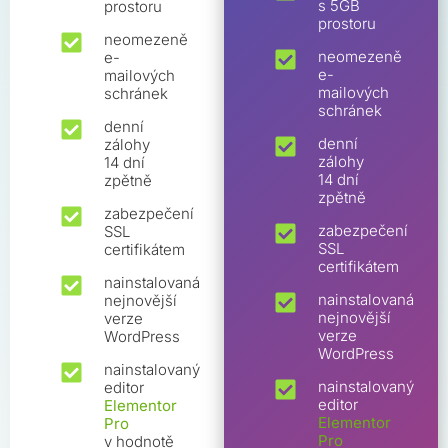
s 5GB
prostoru
prostoru
neomezeně
neomezeně
e-
e-
mailových
mailových
schránek
schránek
denní
denní
zálohy
zálohy
14 dní
14 dní
zpětně
zpětně
zabezpečení
zabezpečení
SSL
SSL
certifikátem
certifikátem
nainstalovaná
nainstalovaná
nejnovější
nejnovější
verze
verze
WordPress
WordPress
nainstalovaný
nainstalovaný
editor
editor
Elementor
Elementor
Pro
Pro
v hodnotě