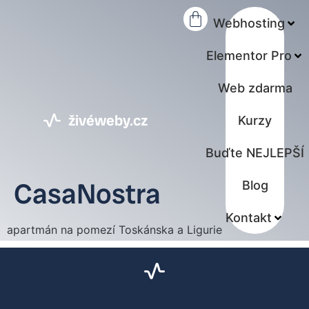
content
Webhosting
Elementor Pro
Web zdarma
živéweby.cz
Kurzy
Buďte NEJLEPŠÍ
CasaNostra
Blog
Kontakt
apartmán na pomezí Toskánska a Ligurie