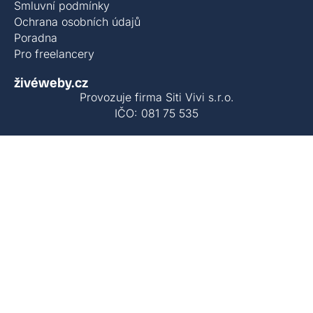
Smluvní podmínky
Ochrana osobních údajů
Poradna
Pro freelancery
živéweby.cz
Provozuje firma Siti Vivi s.r.o.
IČO: 081 75 535