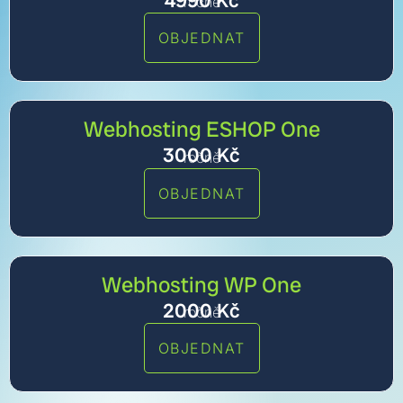
4990
Kč
ročně
OBJEDNAT
Webhosting ESHOP One
3000
Kč
ročně
OBJEDNAT
Webhosting WP One
2000
Kč
ročně
OBJEDNAT