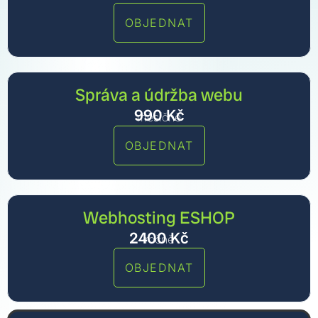
OBJEDNAT
Správa a údržba webu
990
Kč
měsíčně
OBJEDNAT
Webhosting ESHOP
2400
Kč
ročně
OBJEDNAT