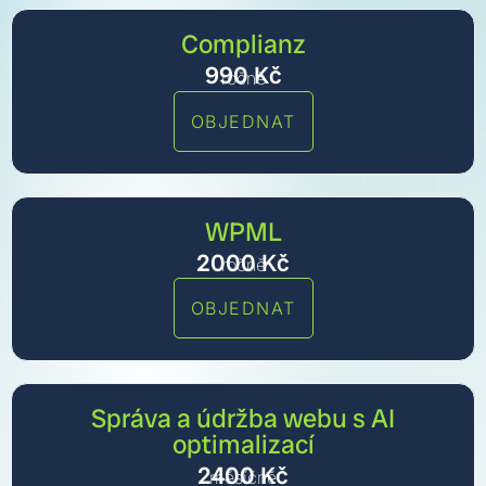
Complianz
990
Kč
ročně
OBJEDNAT
WPML
2000
Kč
ročně
OBJEDNAT
Správa a údržba webu s AI
optimalizací
2400
Kč
měsíčně