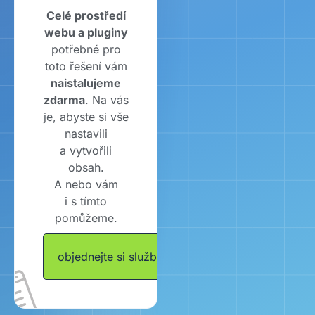
Celé prostředí
webu a pluginy
potřebné pro
toto řešení vám
naistalujeme
zdarma
. Na vás
je, abyste si vše
nastavili
a vytvořili
obsah.
A nebo vám
i s tímto
pomůžeme.
objednejte si službu