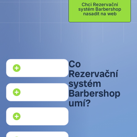
Chci Rezervační
systém Barbershop
nasadit na web
Co
Rezervační
systém
Barbershop
umí?