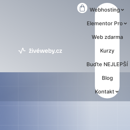
Webhosting
Elementor Pro
Web zdarma
živéweby.cz
Kurzy
Buďte NEJLEPŠÍ
Blog
Kontakt